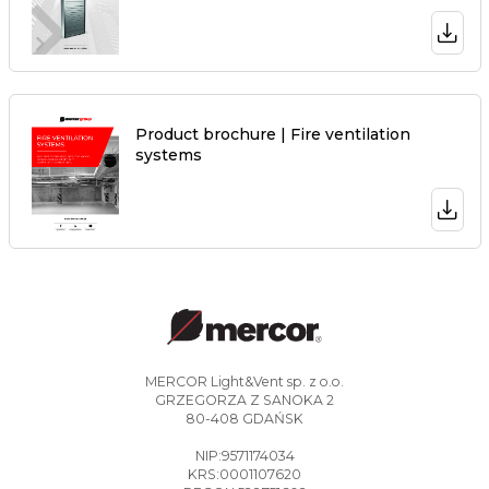
Product brochure | Fire ventilation
systems
MERCOR Light&Vent sp. z o.o.
GRZEGORZA Z SANOKA 2
80-408 GDAŃSK
NIP:9571174034
KRS:0001107620