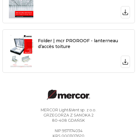
Folder | mcr PROROOF - lanterneau
d’accès toiture
MERCOR Light&Vent sp. z o.o.
GRZEGORZA Z SANOKA 2
80-408 GDAŃSK
NIP:9571174034
KRS:0001107620