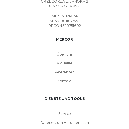
GRZEGORZA Z SANOKA 2
80-408 GDAŃSK
NIP:9571174034
KRS:0001107620
REGON:528751602
MERCOR
Über uns
Aktuelles
Referenzen
Kontakt
DIENSTE UND TOOLS
Service
Dateien zum Herunterladen