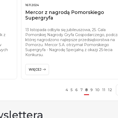
16.11.2024
Mercor z nagrodą Pomorskiego
Supergryfa
a
13 listopada odbyła się jubileuszowa, 25. Gala
k z
Pomorskiej Nagrody Gryfa Gospodarczego, podcz
której nagrodzono najlepsze przedsiębiorstwa na
w
Pomorzu. Mercor S.A. otrzymał Pomorskiego
wych
Supergryfa - Nagrodę Specjalną z okazji 25-lecia
Konkursu.
WIĘCEJ
4
5
6
7
8
9
10
11
12
slettera