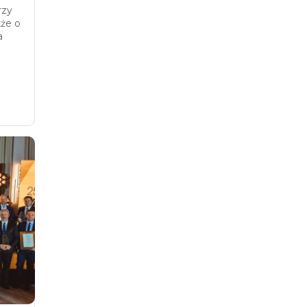
rzy
kże o
a