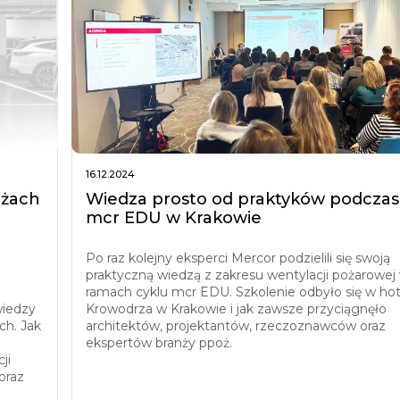
16.12.2024
ażach
Wiedza prosto od praktyków podczas
mcr EDU w Krakowie
Po raz kolejny eksperci Mercor podzielili się swoją
praktyczną wiedzą z zakresu wentylacji pożarowej
ramach cyklu mcr EDU. Szkolenie odbyło się w ho
wiedzy
Krowodrza w Krakowie i jak zawsze przyciągnęło
ch. Jak
architektów, projektantów, rzeczoznawców oraz
ekspertów branży ppoż.
ji
oraz