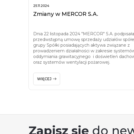
25.11.2024
Zmiany w MERCOR S.A.
Dnia 22 listopada 2024 "MERCOR" S.A. podpisał
przedwstępną umowę sprzedaży udziałów spółe
grupy Spółki posiadających aktywa związane z
prowadzeniem działalności w zakresie systemó
oddymiania grawitacyjnego i doświetleń dacho
oraz systemów wentylacji pożarowej.
WIĘCEJ
Zapisz się
do new