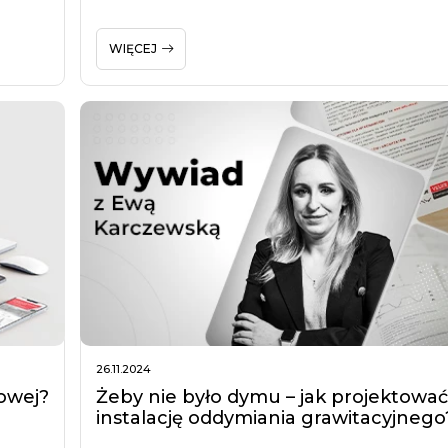
WIĘCEJ
26.11.2024
owej?
Żeby nie było dymu – jak projektowa
instalację oddymiania grawitacyjnego