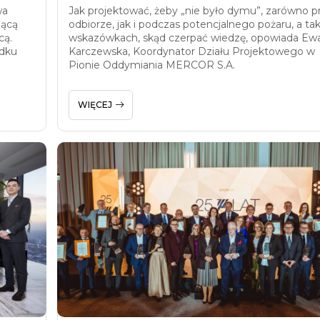
wa
Jak projektować, żeby „nie było dymu”, zarówno p
jącą
odbiorze, jak i podczas potencjalnego pożaru, a ta
cą.
wskazówkach, skąd czerpać wiedzę, opowiada Ew
adku
Karczewska, Koordynator Działu Projektowego w
Pionie Oddymiania MERCOR S.A.
WIĘCEJ