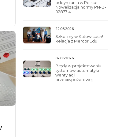
oddymiania w Polsce.
Nowelizacja normy PN-B-
02877-4
22.06.2026
Szkolimy w Katowicach!
Relacja z Mercor Edu
02.06.2026
Błędy w projektowaniu
systemów automatyki
wentylacji
przeciwpożarowej
ć
?